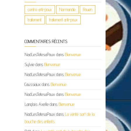
centre anti-poux
Normandie
Rouen
traitement
traitement anti-poux
COMMENTAIRES RÉCENTS
NadLesTetesaPoux
dans
Bienvenue
Sylvie
dans
Bienvenue
NadLesTetesaPoux
dans
Bienvenue
Caussiaux
dans
Bienvenue
NadLesTetesaPoux
dans
Bienvenue
Langlois Axelle
dans
Bienvenue
NadLesTetesaPoux
dans
La vérité sort de la
bouche des enfants