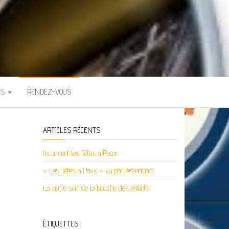
NS
RENDEZ-VOUS
ARTICLES RÉCENTS
Ils aiment les Têtes à Poux
« Les Têtes à Poux » vu par les enfants
La vérité sort de la bouche des enfants
ÉTIQUETTES