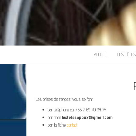
ACCUEIL
LES TÊTE
Les prises de rendez-vous se font :
par téléphone au +33 7 69 70 94 74
par mail
lestetesapoux@gmail.com
par la fiche
contact